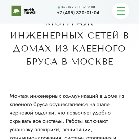
Пн - Пт с 9.00 до 18.00
Главная
Услуги
Монтаж инженерных сетей в домах 
+7 (495) 320-01-04
МОНТАЖ
ИНЖЕНЕРНЫХ СЕТЕЙ В
О КОМПАНИИ
ДОМАХ ИЗ КЛЕЕНОГО
УСЛУГИ
БРУСА В МОСКВЕ
КАТАЛОГ
ПОРТФОЛИО
Монтаж инженерных коммуникаций в доме из
АКЦИИ
клееного бруса осуществляется на этапе
черновой отделки, что позволяет удобно
ИНФОРМАЦИЯ
скрывать все системы. Работы включают
установку электрики, вентиляции,
КОНТАКТЫ
кондиционирования, системы отопления и