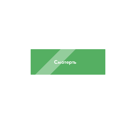
ПОРТФОЛИО
НАШИХ РАБОТ
Мы построили более 500
домов в России и СНГ
Смотерть