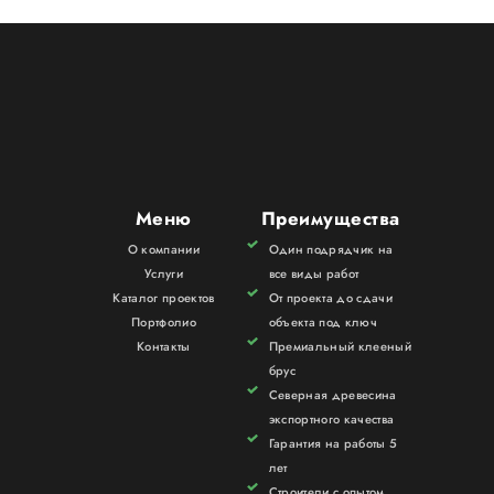
Меню
Преимущества
О компании
Один подрядчик на
Услуги
все виды работ
Каталог проектов
От проекта до сдачи
Портфолио
объекта под ключ
Контакты
Премиальный клееный
брус
Северная древесина
экспортного качества
Гарантия на работы 5
лет
Строители с опытом