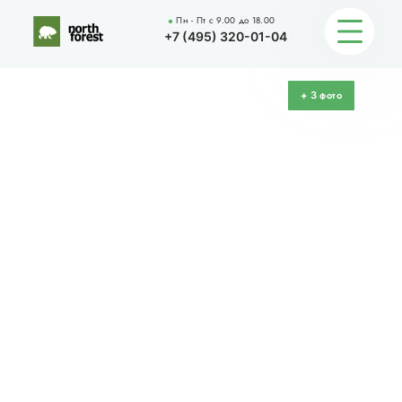
Пн - Пт с 9.00 до 18.00
Главная
Каталог
Клееный брус
Исландия — 134м2
+7 (495) 320-01-04
+
фото
3
О КОМПАНИИ
УСЛУГИ
КАТАЛОГ
ПОРТФОЛИО
АКЦИИ
ИНФОРМАЦИЯ
КОНТАКТЫ