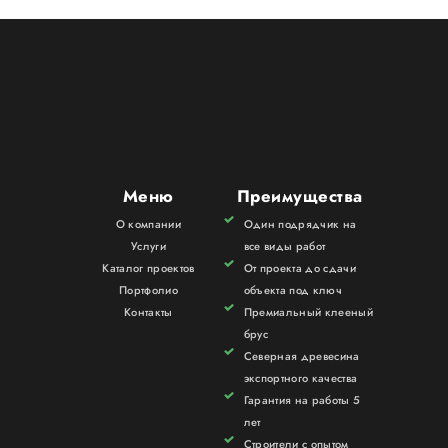
Меню
Преимущества
О компании
Один подрядчик на
Услуги
все виды работ
Каталог проектов
От проекта до сдачи
Портфолио
объекта под ключ
Контакты
Премиальный клееный
брус
Северная древесина
экспортного качества
Гарантия на работы 5
лет
Строители с опытом